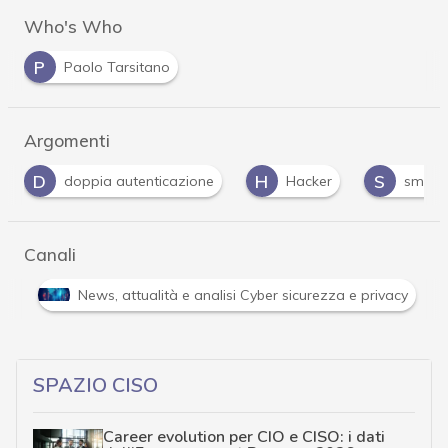
Who's Who
P
Paolo Tarsitano
Argomenti
H
S
W
one
Hacker
smishing
WhatsApp
…
Canali
Attacchi hacker e Malware: le ultime news in tempo reale 
…
SPAZIO CISO
Career evolution per CIO e CISO: i dati