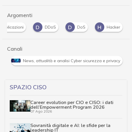
Argomenti
D
D
H
Applicazioni
DDoS
DoS
Hacker
Canali
Attacchi hacker e Malware: le ultime news in tempo reale 
SPAZIO CISO
Career evolution per CIO e CISO: i dati
dell’Empowerment Program 2026
07 Ago 2026
Sovranità digitale e AI: le sfide per la
leadership IT