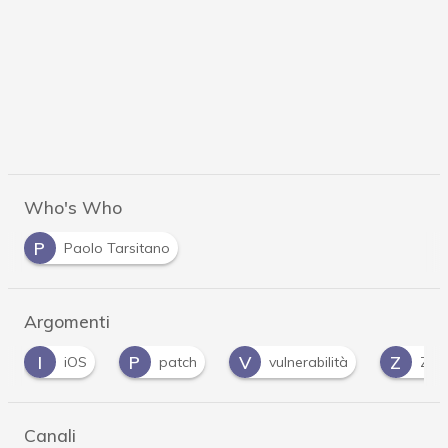
Who's Who
P
Paolo Tarsitano
Argomenti
P
V
Z
OS
patch
vulnerabilità
Zero day
Canali