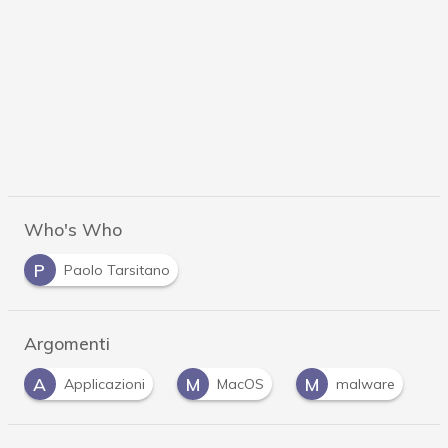
Who's Who
P
Paolo Tarsitano
Argomenti
M
M
P
V
MacOS
malware
Privacy
vu