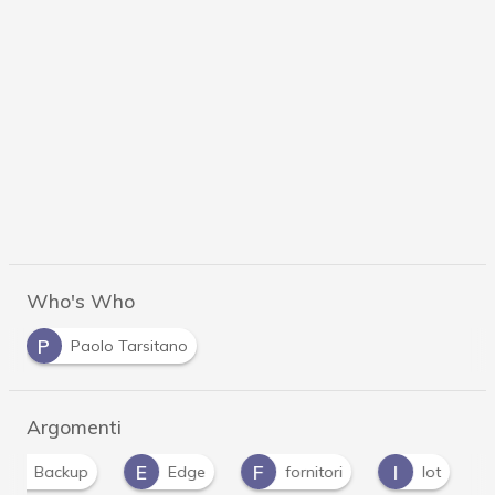
Who's Who
P
Paolo Tarsitano
Argomenti
E
F
I
V
Edge
fornitori
Iot
vulnerabil