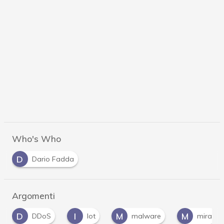
Who's Who
D
Dario Fadda
Argomenti
D
I
M
M
DDoS
Iot
malware
mirai