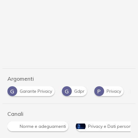
Argomenti
G
P
U
arante Privacy
Gdpr
Privacy
UE
…
Canali
Norme e adeguamenti
Privacy e Dati personali
…