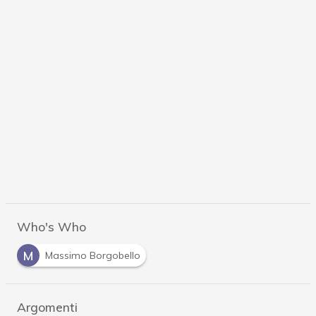
Who's Who
M
Massimo Borgobello
Argomenti