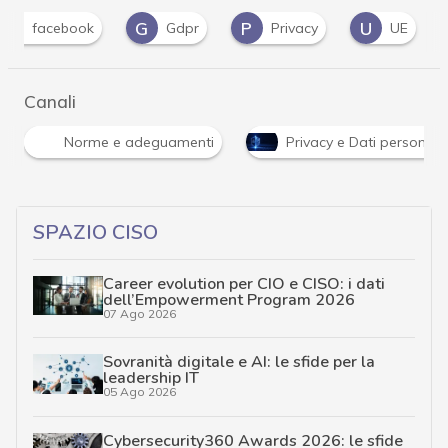
F
G
P
U
facebook
Gdpr
Privacy
UE
Canali
Norme e adeguamenti
Privacy e Dati personali
SPAZIO CISO
Career evolution per CIO e CISO: i dati
dell’Empowerment Program 2026
07 Ago 2026
Sovranità digitale e AI: le sfide per la
leadership IT
05 Ago 2026
Cybersecurity360 Awards 2026: le sfide