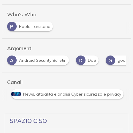
Who's Who
P
Paolo Tarsitano
Argomenti
D
G
P
V
DoS
google
patch
vulnerabi
Canali
Attacchi hacker e Malware: le ultime news in tempo reale 
SPAZIO CISO