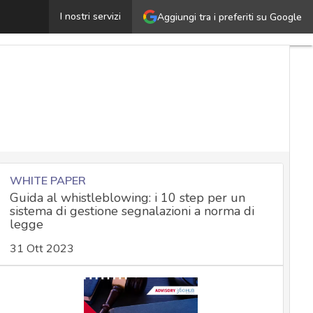
ccertare l’indirizzo IP per i reati, come cambia la giuri
I nostri servizi
Aggiungi tra i preferiti su Google
WHITE PAPER
Guida al whistleblowing: i 10 step per un
sistema di gestione segnalazioni a norma di
legge
31 Ott 2023