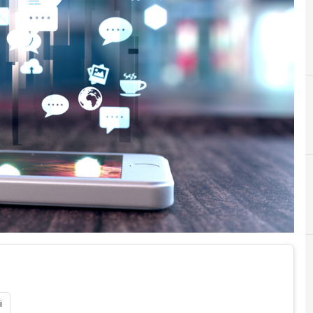
F
facebo
News, attualità e analisi 
i