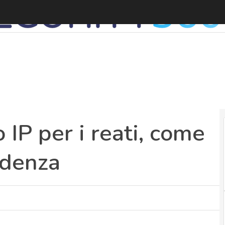
A
o IP per i reati, come
udenza