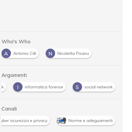
Who's Who
A
N
Antonio Cilli
Nicoletta Pisanu
Argomenti
I
S
ok
informatica forense
social network
Canali
Cyber sicurezza e privacy
Norme e adeguamenti