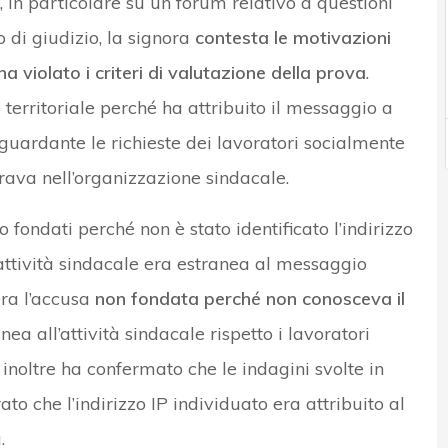
, in particolare su un forum relativo a questioni
 di giudizio, la signora
contesta le motivazioni
a violato i criteri di valutazione della prova
.
territoriale perché ha attribuito il messaggio a
guardante le richieste dei lavoratori socialmente
orava nell’organizzazione sindacale.
o fondati perché non è stato identificato l’indirizzo
attività sindacale era estranea al messaggio
era l’accusa
non fondata perché non conosceva il
anea all’attività sindacale rispetto i lavoratori
inoltre ha confermato che le indagini svolte in
to che l’indirizzo IP individuato era attribuito al
.