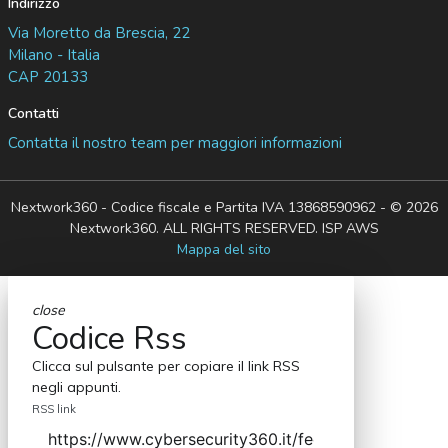
Indirizzo
Via Moretto da Brescia, 22
Milano - Italia
CAP 20133
Contatti
Contatta il nostro team per maggiori informazioni
Nextwork360 - Codice fiscale e Partita IVA 13868590962 - © 2026
Nextwork360. ALL RIGHTS RESERVED. ISP AWS
Mappa del sito
close
Codice Rss
Clicca sul pulsante per copiare il link RSS
negli appunti.
RSS link