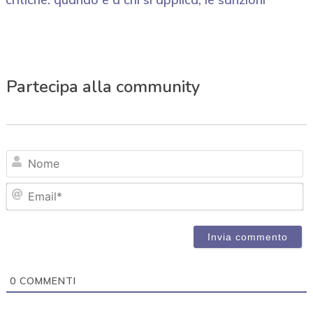
Partecipa alla community
N
Em
0
COMMENTI