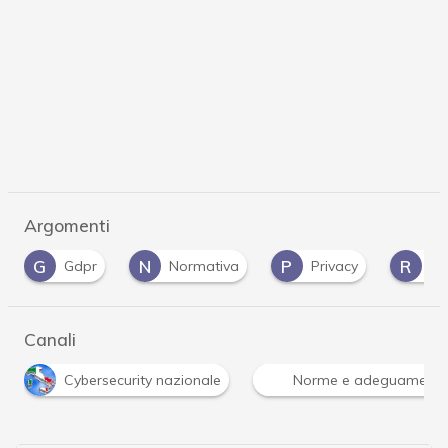
Argomenti
G
N
P
R
Gdpr
Normativa
Privacy
ra
Canali
Cybersecurity nazionale
Norme e adeguamenti