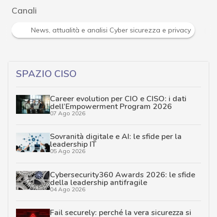
Canali
Norme e adeguamenti
Privacy e Dati personali
SPAZIO CISO
Career evolution per CIO e CISO: i dati
dell’Empowerment Program 2026
07 Ago 2026
Sovranità digitale e AI: le sfide per la
leadership IT
05 Ago 2026
Cybersecurity360 Awards 2026: le sfide
della leadership antifragile
04 Ago 2026
Fail securely: perché la vera sicurezza si