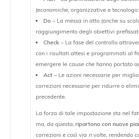
(economiche, organizzative e tecnologic
Do
– La messa in atto (anche su scala
raggiungimento degli obiettivi prefissati
Check
– La fase del controllo attraver
con i risultati attesi e programmati al f
emergere le cause che hanno portato agl
Act
– Le azioni necessarie per miglior
correzioni necessarie per ridurre o elim
precedente.
La forza di tale impostazione sta nel fat
ma, da questa,
ripartono con nuove pian
correzioni e così via
n
volte, rendendo co