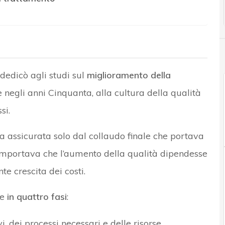
edicò agli studi sul
miglioramento della
 negli anni Cinquanta, alla cultura della qualità
si.
ra assicurata solo dal collaudo finale che portava
 comportava che l’aumento della qualità dipendesse
e crescita dei costi.
te
in quattro fasi
:
i, dei processi necessari e delle risorse