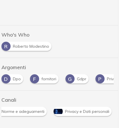
Who's Who
R
Roberto Modestino
Argomenti
D
F
G
P
Dpo
fornitori
Gdpr
Privacy
Canali
Norme e adeguamenti
Privacy e Dati personali