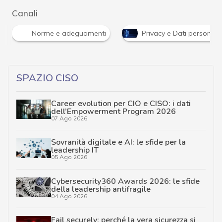
Canali
Norme e adeguamenti
Privacy e Dati personali
SPAZIO CISO
Career evolution per CIO e CISO: i dati
dell’Empowerment Program 2026
07 Ago 2026
Sovranità digitale e AI: le sfide per la
leadership IT
05 Ago 2026
Cybersecurity360 Awards 2026: le sfide
della leadership antifragile
04 Ago 2026
Fail securely: perché la vera sicurezza si