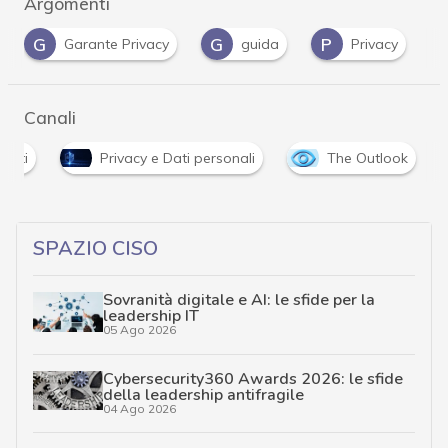
Argomenti
G
G
P
Garante Privacy
guida
Privacy
Canali
enti
Privacy e Dati personali
The Outlook
SPAZIO CISO
Sovranità digitale e AI: le sfide per la
leadership IT
05 Ago 2026
Cybersecurity360 Awards 2026: le sfide
della leadership antifragile
04 Ago 2026