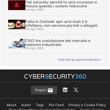
Fail securely: perché la vera sicurezza si
misura quando i sistemi falliscono
04 Ago 2026
Falla in Outlook: apri un’e-mail e ti
infettano, non servono più link o allegati
03 Ago 2026
CISO tra svalutazione del mercato e
realismo industriale
03 Ago 2026
Vedi tutti gli approfondimenti >
Seguici
About
Autori
Tags
Rss Feed
Privacy e Cookie Policy
Terms&Conditions Contenuti Specialistici
Cookie Center