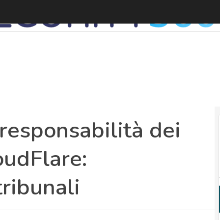
P
 responsabilità dei
oudFlare:
tribunali