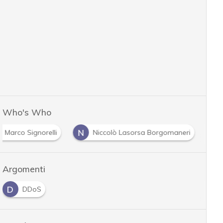
Who's Who
N
Marco Signorelli
Niccolò Lasorsa Borgomaneri
Argomenti
D
DDoS