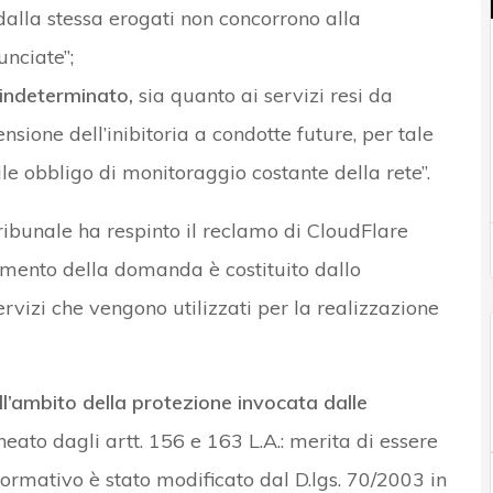
alla stessa erogati non concorrono alla
unciate”;
indeterminato,
sia quanto ai servizi resi da
nsione dell’inibitoria a condotte future, per tale
e obbligo di monitoraggio costante della rete”.
ribunale ha respinto il reclamo di CloudFlare
amento della domanda è costituito dallo
rvizi che vengono utilizzati per la realizzazione
l’ambito della protezione invocata dalle
eato dagli artt. 156 e 163 L.A.: merita di essere
ormativo è stato modificato dal D.lgs. 70/2003 in