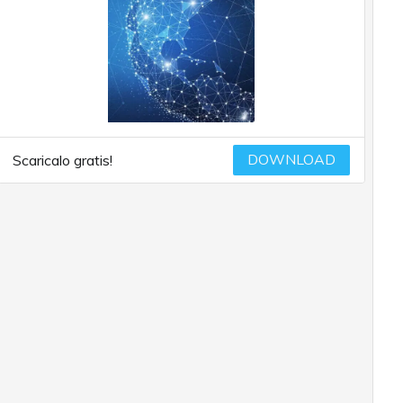
DOWNLOAD
Scaricalo gratis!