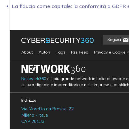
La fiducia come capitale: la conformità a GDPR 
Seguici
About
Autori
Tags
Rss Feed
Privacy e Cookie P
Nextwork360
è il più grande network in Italia di testate 
cultura digitale e imprenditoriale nelle imprese e pubblic
Indirizzo
Via Moretto da Brescia, 22
Milano - Italia
CAP 20133