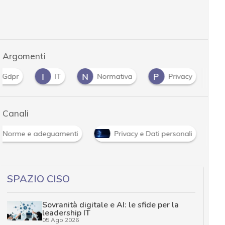
Argomenti
I
N
P
Gdpr
IT
Normativa
Privacy
Canali
Norme e adeguamenti
Privacy e Dati personali
SPAZIO CISO
Sovranità digitale e AI: le sfide per la
leadership IT
05 Ago 2026