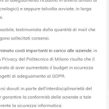
ni di adeguamento ricadono in diversi ambiti di
ecnologici) e seppure talvolta avviate, in larga
i.
possibile, testimoniata dalla quantità di mail che
gono sollecitati consensi.
inato costi importanti in carico alle aziende
: in
Privacy del Politecnico di Milano risulta che il
arato di aver aumentato il budget in sicurezza
progetti di adeguamento al GDPR.
i dovuti in parte dell’interdisciplinarietà del
r garantire la conformità delle aziende a tale
erente la sicurezza informatica.