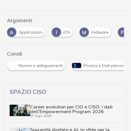
Argomenti
I
M
P
U
iOS
malware
Privacy
UE
Canali
Norme e adeguamenti
Privacy e Dati personali
SPAZIO CISO
Career evolution per CIO e CISO: i dati
dell’Empowerment Program 2026
07 Ago 2026
Sovranità digitale e AI: le sfide per la