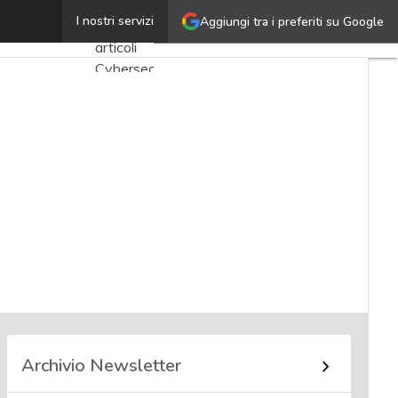
Massimo Berti
I nostri servizi
Aggiungi tra i preferiti su Google
Ultimi
articoli
Cybersecurity
Nazionale
Malware
e
attacchi
Norme e
adeguamenti
Soluzioni
aziendali
Cultura
cyber
Archivio Newsletter
News,
attualità