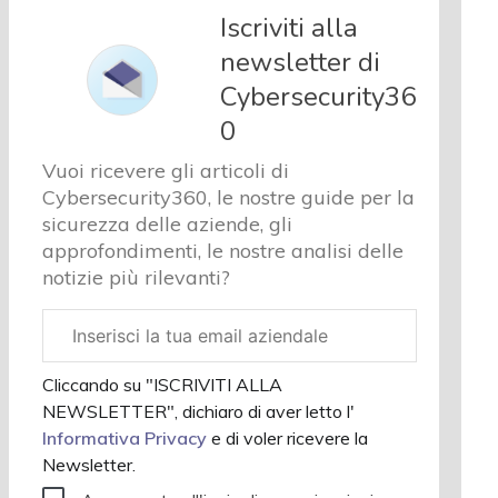
e analisi
Iscriviti alla
Cyber
newsletter di
sicurezza
Cybersecurity36
e privacy
Corsi
0
cybersecurity
Vuoi ricevere gli articoli di
Chi
Cybersecurity360, le nostre guide per la
siamo
sicurezza delle aziende, gli
approfondimenti, le nostre analisi delle
notizie più rilevanti?
Email
aziendale
Cliccando su "ISCRIVITI ALLA
NEWSLETTER", dichiaro di aver letto l'
Informativa Privacy
e di voler ricevere la
Newsletter.