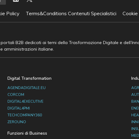
ie Policy
Terms&Conditions Contenuti Specialistici
Cookie
e portali B2B dedicati ai temi della Trasformazione Digitale e dell’In
he amministrazioni italiane.
Digital Transformation
Ind
AGENDADIGITALE.EU
AGR
CORCOM
AUT
DIGITAL4EXECUTIVE
BAN
DIGITAL4PMI
ENE
TECHCOMPANY360
HEA
ZEROUNO
INN
INS
Funzioni di Business
MED