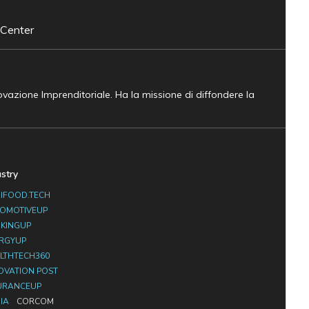
 Center
novazione Imprenditoriale. Ha la missione di diffondere la
ustry
IFOOD.TECH
OMOTIVEUP
KINGUP
RGYUP
LTHTECH360
OVATION POST
URANCEUP
IA
CORCOM