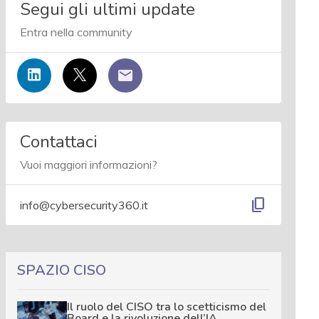
Segui gli ultimi update
Entra nella community
Contattaci
Vuoi maggiori informazioni?
content_copy
info@cybersecurity360.it
SPAZIO CISO
Il ruolo del CISO tra lo scetticismo del
Board e la rivoluzione dell’IA