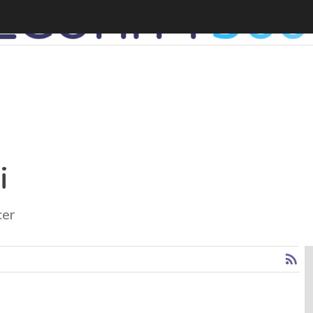
i
cer