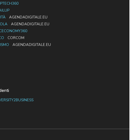
PTECH360
AILUP
ITÀ
AGENDADIGITALE.EU
UOLA
AGENDADIGITALE.EU
CECONOMY360
CO
CORCOM
ISMO
AGENDADIGITALE.EU
denti
VERSITY2BUSINESS