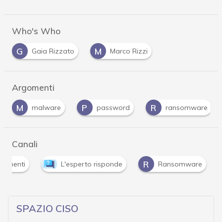
Who's Who
G
M
Gaia Rizzato
Marco Rizzi
Argomenti
M
P
R
malware
password
ransomware
Canali
R
ndimenti
L'esperto risponde
Ransomware
SPAZIO CISO