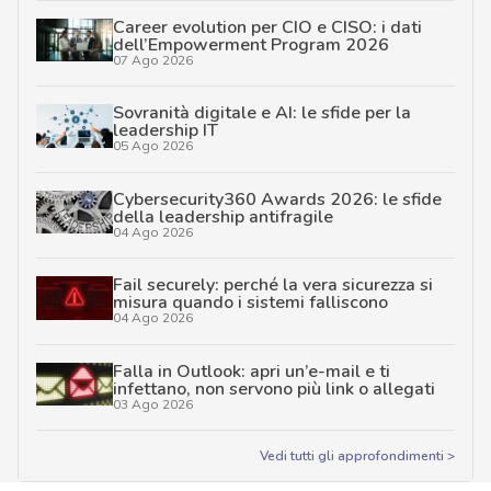
Career evolution per CIO e CISO: i dati
dell’Empowerment Program 2026
07 Ago 2026
Sovranità digitale e AI: le sfide per la
leadership IT
05 Ago 2026
Cybersecurity360 Awards 2026: le sfide
della leadership antifragile
04 Ago 2026
Fail securely: perché la vera sicurezza si
misura quando i sistemi falliscono
04 Ago 2026
Falla in Outlook: apri un’e-mail e ti
infettano, non servono più link o allegati
03 Ago 2026
Vedi tutti gli approfondimenti >