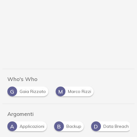
Who's Who
G
M
Gaia Rizzato
Marco Rizzi
Argomenti
B
D
I
R
Backup
Data Breach
iOS
r
…