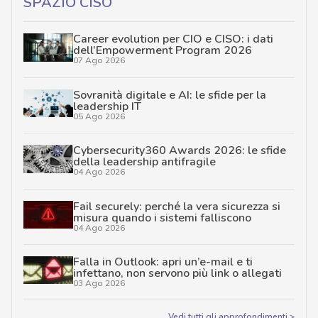
SPAZIO CISO
Career evolution per CIO e CISO: i dati
dell’Empowerment Program 2026
07 Ago 2026
Sovranità digitale e AI: le sfide per la
leadership IT
05 Ago 2026
Cybersecurity360 Awards 2026: le sfide
della leadership antifragile
04 Ago 2026
Fail securely: perché la vera sicurezza si
misura quando i sistemi falliscono
04 Ago 2026
Falla in Outlook: apri un’e-mail e ti
infettano, non servono più link o allegati
03 Ago 2026
Vedi tutti gli approfondimenti >