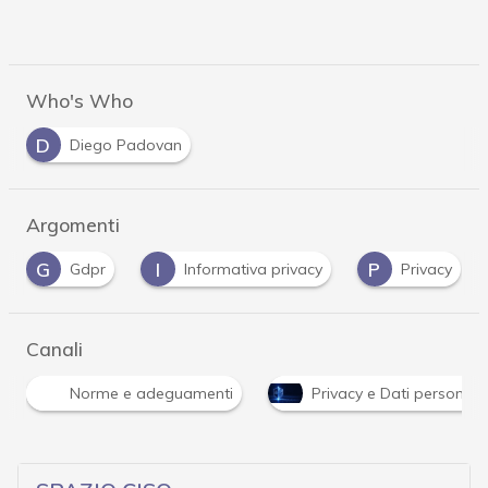
Who's Who
D
Diego Padovan
Argomenti
G
I
P
Gdpr
Informativa privacy
Privacy
Canali
Norme e adeguamenti
Privacy e Dati personali