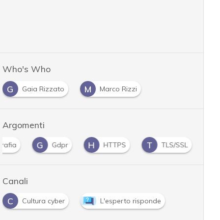
Who's Who
G
M
Gaia Rizzato
Marco Rizzi
Argomenti
G
H
T
grafia
Gdpr
HTTPS
TLS/SSL
Canali
C
Cultura cyber
L'esperto risponde