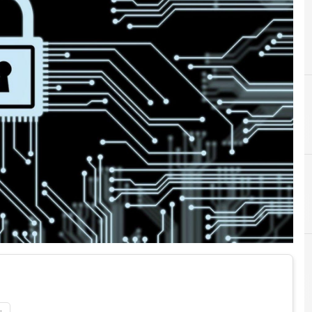
C
Critto