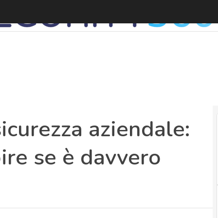
C
sicurezza aziendale:
pire se è davvero