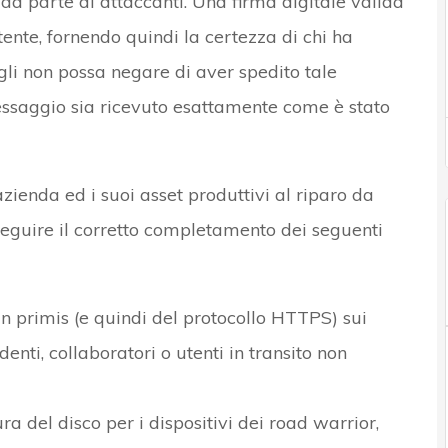
a parte di attaccanti. Una firma digitale valida
ttente, fornendo quindi la certezza di chi ha
egli non possa negare di aver spedito tale
essaggio sia ricevuto esattamente come è stato
zienda ed i suoi asset produttivi al riparo da
seguire il corretto completamento dei seguenti
n primis (e quindi del protocollo HTTPS) sui
enti, collaboratori o utenti in transito non
a del disco per i dispositivi dei road warrior,