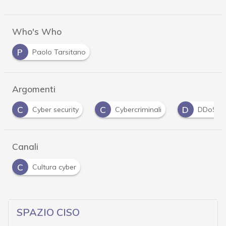
Who's Who
P
Paolo Tarsitano
Argomenti
C
D
H
ity
Cybercriminali
DDoS
Hacker
Canali
C
Cultura cyber
SPAZIO CISO