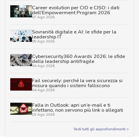
Career evolution per CIO e CISO: i dati
dell’Empowerment Program 2026
07 Ago 2026
Sovranità digitale e AI: le sfide per la
leadership IT
05 Ago 2026
Cybersecurity360 Awards 2026: le sfide
della leadership antifragile
04 Ago 2026
Fail securely: perché la vera sicurezza si
misura quando i sistemi falliscono
04 Ago 2026
Falla in Outlook: apri un’e-mail e ti
infettano, non servono più link o allegati
03 Ago 2026
Vedi tutti gli approfondimenti >