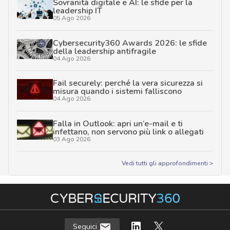
Sovranità digitale e AI: le sfide per la
leadership IT
05 Ago 2026
Cybersecurity360 Awards 2026: le sfide
della leadership antifragile
04 Ago 2026
Fail securely: perché la vera sicurezza si
misura quando i sistemi falliscono
04 Ago 2026
Falla in Outlook: apri un’e-mail e ti
infettano, non servono più link o allegati
03 Ago 2026
Vedi tutti gli approfondimenti >
Seguici