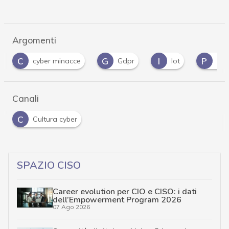
Argomenti
C
G
I
P
cyber minacce
Gdpr
Iot
Privacy
Canali
C
Cultura cyber
SPAZIO CISO
Career evolution per CIO e CISO: i dati
dell’Empowerment Program 2026
07 Ago 2026