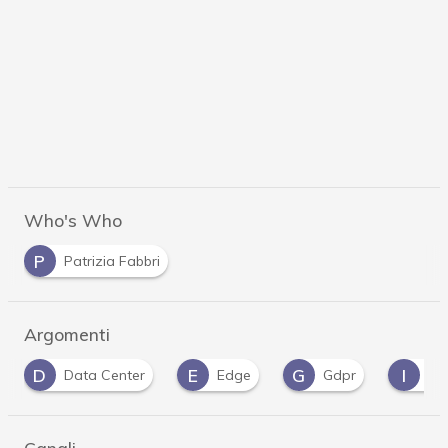
Who's Who
P
Patrizia Fabbri
Argomenti
D
E
G
I
Data Center
Edge
Gdpr
Indus
Canali