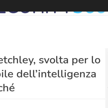
D
tchley, svolta per lo
le dell’intelligenza
rché