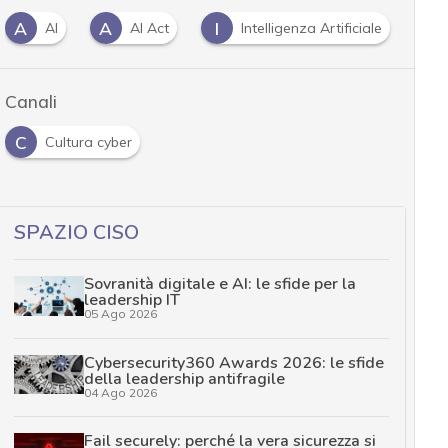
A
I
P
AI Act
Intelligenza Artificiale
Privacy
Canali
C
Cultura cyber
SPAZIO CISO
Sovranità digitale e AI: le sfide per la
leadership IT
05 Ago 2026
Cybersecurity360 Awards 2026: le sfide
della leadership antifragile
04 Ago 2026
Fail securely: perché la vera sicurezza si