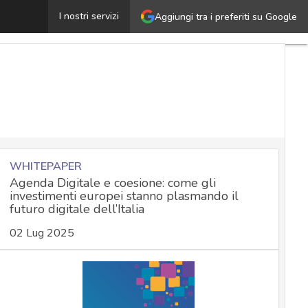
ichiarazione di Bletchley, svolta per lo sviluppo responsa
I nostri servizi
Aggiungi tra i preferiti su Google
WHITEPAPER
Agenda Digitale e coesione: come gli
investimenti europei stanno plasmando il
futuro digitale dell’Italia
02 Lug 2025