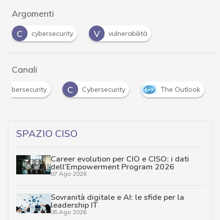
Argomenti
C
V
cybersecurity
vulnerabilità
Canali
C
i cybersecurity
Cybersecurity
The Outlook
SPAZIO CISO
Career evolution per CIO e CISO: i dati
dell’Empowerment Program 2026
07 Ago 2026
Sovranità digitale e AI: le sfide per la
leadership IT
05 Ago 2026