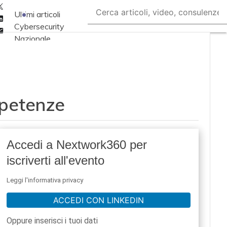
Twitter
Ultimi articoli
Linkedin
Cybersecurity
Email
Nazionale
Malware e attacchi
Norme e
adeguamenti
mpetenze
Soluzioni aziendali
Cultura cyber
News, attualità e
Accedi a Nextwork360 per
analisi Cyber
iscriverti all'evento
sicurezza e privacy
Corsi cybersecurity
Leggi l'informativa privacy
Chi siamo
ACCEDI CON LINKEDIN
Oppure inserisci i tuoi dati