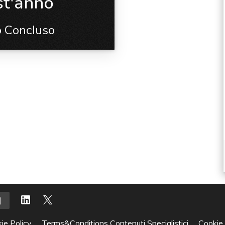
st'anno
o Concluso
ie Policy
Terms&Conditions Contenuti Specialistici
Cookie