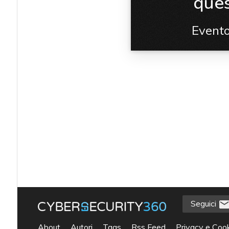
que
Event
Seguici
acy
About
Autori
Tags
Rss Feed
Privacy e Cook