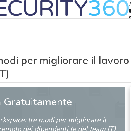
odi per migliorare il lavor
T)
a Gratuitamente
rkspace: tre modi per migliorare il
remoto dei dipendenti (e del team IT)