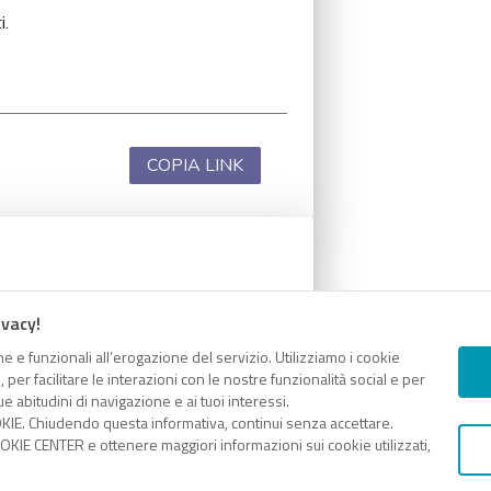
i.
COPIA LINK
i.
ivacy!
e e funzionali all’erogazione del servizio. Utilizziamo i cookie
er facilitare le interazioni con le nostre funzionalità social e per
e abitudini di navigazione e ai tuoi interessi.
KIE. Chiudendo questa informativa, continui senza accettare.
COPIA LINK
KIE CENTER e ottenere maggiori informazioni sui cookie utilizzati,