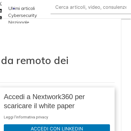
Twitter
Ultimi articoli
Linkedin
Cybersecurity
Email
Nazionale
Malware e attacchi
Norme e
adeguamenti
o da remoto dei
Soluzioni aziendali
Cultura cyber
News, attualità e
analisi Cyber
sicurezza e privacy
Accedi a Nextwork360 per
Corsi cybersecurity
scaricare il white paper
Chi siamo
Leggi l'informativa privacy
ACCEDI CON LINKEDIN