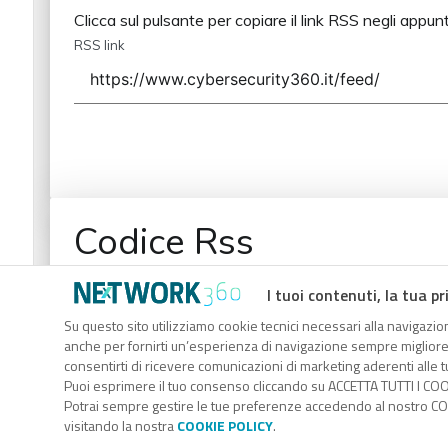
Clicca sul pulsante per copiare il link RSS negli appunt
RSS link
Codice Rss
Clicca sul pulsante per copiare il link RSS negli appunt
I tuoi contenuti, la tua pr
RSS link
Su questo sito utilizziamo cookie tecnici necessari alla navigazion
anche per fornirti un’esperienza di navigazione sempre migliore, p
consentirti di ricevere comunicazioni di marketing aderenti alle tu
Puoi esprimere il tuo consenso cliccando su ACCETTA TUTTI I COO
Potrai sempre gestire le tue preferenze accedendo al nostro COO
visitando la nostra
COOKIE POLICY
.