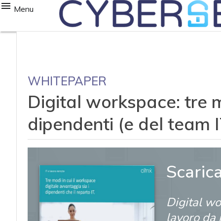
Menu
WHITEPAPER
Digital workspace: tre m
dipendenti (e del team I
Scaric
Digital wo
lavoro da 