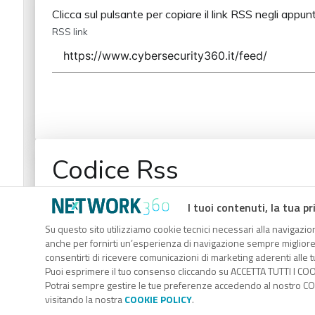
Clicca sul pulsante per copiare il link RSS negli appunt
RSS link
Codice Rss
Clicca sul pulsante per copiare il link RSS negli appunt
I tuoi contenuti, la tua pr
RSS link
Su questo sito utilizziamo cookie tecnici necessari alla navigazion
anche per fornirti un’esperienza di navigazione sempre migliore, p
consentirti di ricevere comunicazioni di marketing aderenti alle tu
Puoi esprimere il tuo consenso cliccando su ACCETTA TUTTI I COO
Potrai sempre gestire le tue preferenze accedendo al nostro COO
visitando la nostra
COOKIE POLICY
.