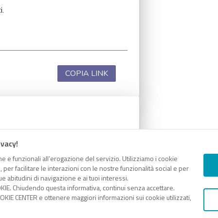
i.
COPIA LINK
i.
ivacy!
e e funzionali all’erogazione del servizio. Utilizziamo i cookie
er facilitare le interazioni con le nostre funzionalità social e per
e abitudini di navigazione e ai tuoi interessi.
KIE. Chiudendo questa informativa, continui senza accettare.
COPIA LINK
KIE CENTER e ottenere maggiori informazioni sui cookie utilizzati,