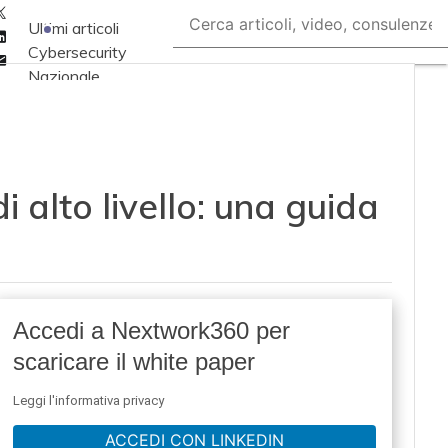
Twitter
Ultimi articoli
Linkedin
Cybersecurity
Email
Nazionale
Malware e attacchi
Norme e
adeguamenti
 alto livello: una guida
Soluzioni aziendali
Cultura cyber
News, attualità e
analisi Cyber
sicurezza e privacy
Accedi a Nextwork360 per
Corsi cybersecurity
scaricare il white paper
Chi siamo
Leggi l'informativa privacy
ACCEDI CON LINKEDIN