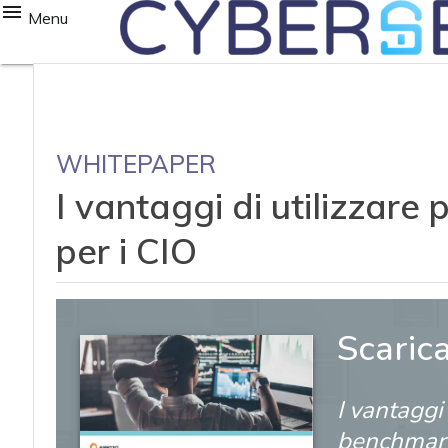
Menu
WHITEPAPER
I vantaggi di utilizzare
per i CIO
Scaric
I vantaggi
benchmarki