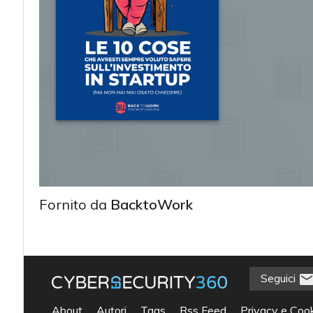
Fornito da
BacktoWork
Seguici
acy
About
Autori
Tags
Rss Feed
Privacy e Cook