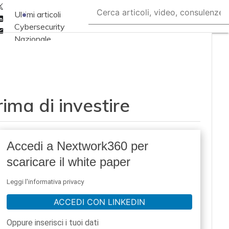
Twitter
Ultimi articoli
Linkedin
Cybersecurity
Email
Nazionale
Malware e attacchi
Norme e
adeguamenti
ima di investire
Soluzioni aziendali
Cultura cyber
News, attualità e
Accedi a Nextwork360 per
analisi Cyber
scaricare il white paper
sicurezza e privacy
Corsi cybersecurity
Leggi l'informativa privacy
Chi siamo
ACCEDI CON LINKEDIN
Oppure inserisci i tuoi dati