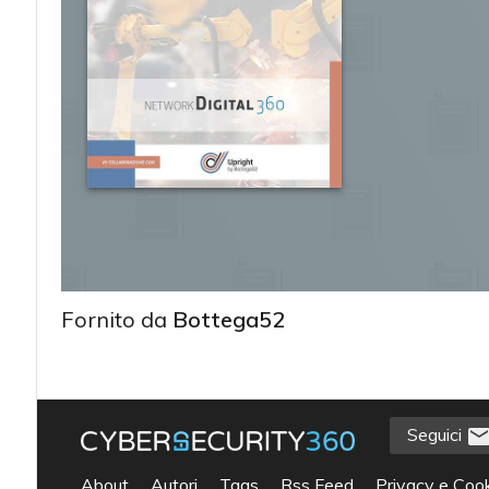
Fornito da
Bottega52
Seguici
acy
About
Autori
Tags
Rss Feed
Privacy e Cook