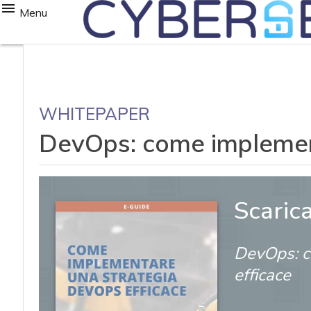
Menu
WHITEPAPER
DevOps: come implement
Scaric
DevOps: c
efficace