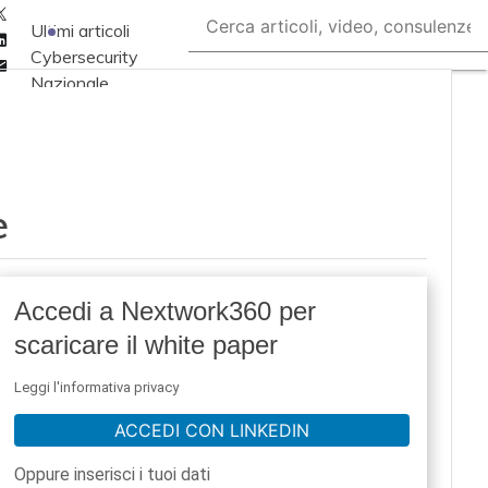
Twitter
Ultimi articoli
Linkedin
Cybersecurity
Email
Nazionale
Malware e attacchi
Norme e
adeguamenti
e
Soluzioni aziendali
Cultura cyber
News, attualità e
Accedi a Nextwork360 per
analisi Cyber
scaricare il white paper
sicurezza e privacy
Corsi cybersecurity
Leggi l'informativa privacy
Chi siamo
ACCEDI CON LINKEDIN
Oppure inserisci i tuoi dati