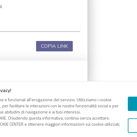
i.
COPIA LINK
i.
ivacy!
e e funzionali all’erogazione del servizio. Utilizziamo i cookie
er facilitare le interazioni con le nostre funzionalità social e per
e abitudini di navigazione e ai tuoi interessi.
KIE. Chiudendo questa informativa, continui senza accettare.
COPIA LINK
KIE CENTER e ottenere maggiori informazioni sui cookie utilizzati,