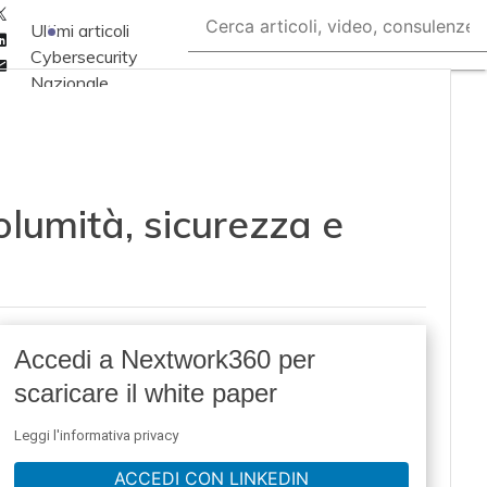
Twitter
Ultimi articoli
Linkedin
Cybersecurity
Email
Nazionale
Malware e attacchi
Norme e
adeguamenti
olumità, sicurezza e
Soluzioni aziendali
Cultura cyber
News, attualità e
analisi Cyber
sicurezza e privacy
Accedi a Nextwork360 per
Corsi cybersecurity
scaricare il white paper
Chi siamo
Leggi l'informativa privacy
ACCEDI CON LINKEDIN