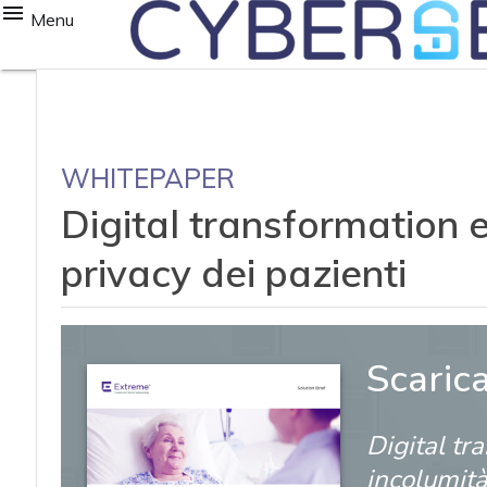
Menu
WHITEPAPER
Digital transformation e
privacy dei pazienti
Scaric
Digital tr
incolumità