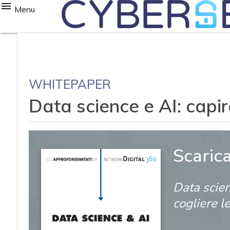
Menu
WHITEPAPER
Data science e AI: capir
Scaric
Data scien
cogliere l