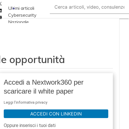
Twitter
Ultimi articoli
Linkedin
Cybersecurity
Email
Nazionale
Malware e attacchi
Norme e
adeguamenti
 le opportunità
Soluzioni aziendali
Cultura cyber
News, attualità e
Accedi a Nextwork360 per
analisi Cyber
scaricare il white paper
sicurezza e privacy
Corsi cybersecurity
Leggi l'informativa privacy
Chi siamo
ACCEDI CON LINKEDIN
Oppure inserisci i tuoi dati