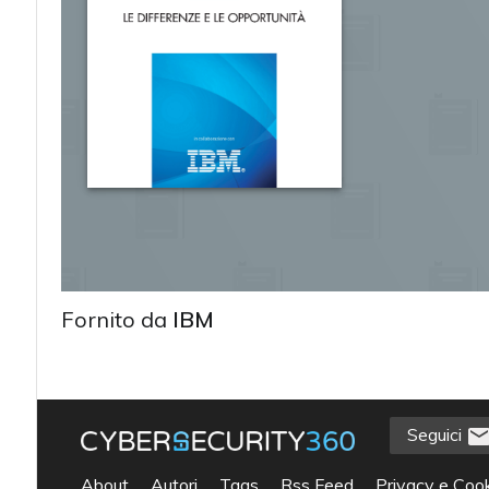
Fornito da
IBM
Seguici
acy
About
Autori
Tags
Rss Feed
Privacy e Cook