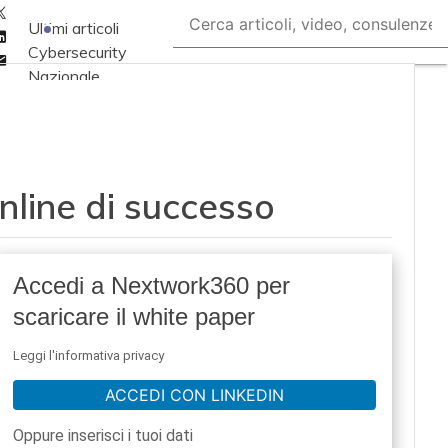
Twitter
Ultimi articoli
Linkedin
Cybersecurity
Email
Nazionale
Malware e attacchi
Norme e
adeguamenti
nline di successo
Soluzioni aziendali
Cultura cyber
News, attualità e
Accedi a Nextwork360 per
analisi Cyber
scaricare il white paper
sicurezza e privacy
Corsi cybersecurity
Leggi l'informativa privacy
Chi siamo
ACCEDI CON LINKEDIN
Oppure inserisci i tuoi dati