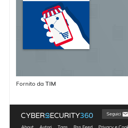
Fornito da
TIM
Seguici
acy
About
Autori
Tags
Rss Feed
Privacy e Cook