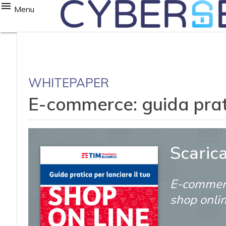
Menu
WHITEPAPER
E-commerce: guida prati
Scaric
E-commerc
shop onli