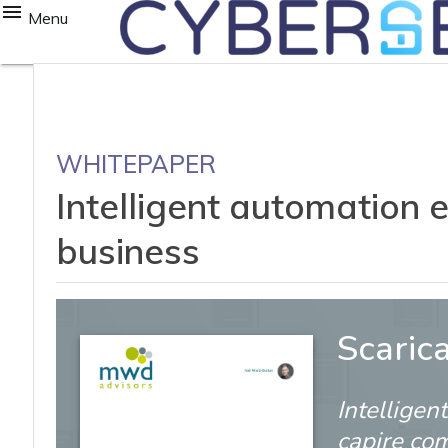
Menu
WHITEPAPER
Intelligent automation e
business
Scaric
Intelligen
capire com