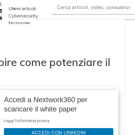
Twitter
Ultimi articoli
Linkedin
Cybersecurity
Email
Nazionale
Malware e attacchi
Norme e
adeguamenti
pire come potenziare il
Soluzioni aziendali
Cultura cyber
News, attualità e
analisi Cyber
sicurezza e privacy
Accedi a Nextwork360 per
Corsi cybersecurity
scaricare il white paper
Chi siamo
Leggi l'informativa privacy
ACCEDI CON LINKEDIN