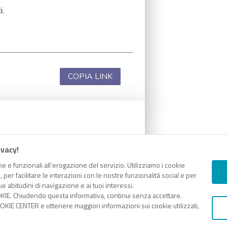
i.
COPIA LINK
i.
ivacy!
e e funzionali all’erogazione del servizio. Utilizziamo i cookie
er facilitare le interazioni con le nostre funzionalità social e per
e abitudini di navigazione e ai tuoi interessi.
KIE. Chiudendo questa informativa, continui senza accettare.
COPIA LINK
KIE CENTER e ottenere maggiori informazioni sui cookie utilizzati,