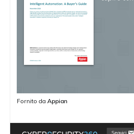
Fornito da
Appian
acy
Seguici