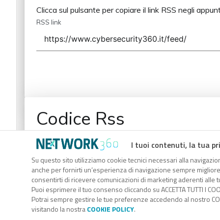
Clicca sul pulsante per copiare il link RSS negli appunt
RSS link
Codice Rss
Clicca sul pulsante per copiare il link RSS negli appunt
I tuoi contenuti, la tua pr
RSS link
Su questo sito utilizziamo cookie tecnici necessari alla navigazion
anche per fornirti un’esperienza di navigazione sempre migliore, p
consentirti di ricevere comunicazioni di marketing aderenti alle tu
Puoi esprimere il tuo consenso cliccando su ACCETTA TUTTI I COO
Potrai sempre gestire le tue preferenze accedendo al nostro COO
visitando la nostra
COOKIE POLICY
.