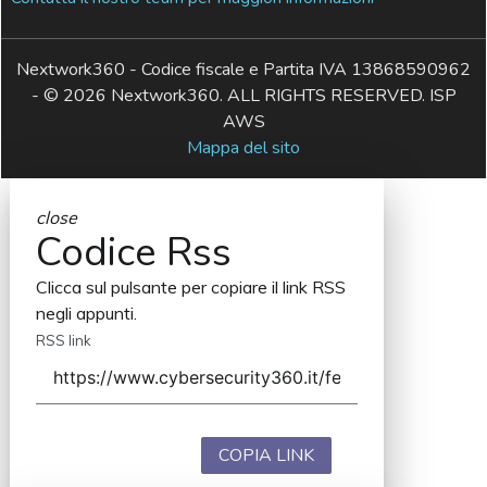
Nextwork360 - Codice fiscale e Partita IVA 13868590962
- © 2026 Nextwork360. ALL RIGHTS RESERVED. ISP
AWS
Mappa del sito
close
Codice Rss
Clicca sul pulsante per copiare il link RSS
negli appunti.
RSS link
COPIA LINK