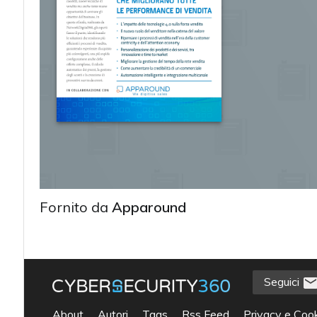
Fornito da
Apparound
Seguici
acy
About
Autori
Tags
Rss Feed
Privacy e Cook