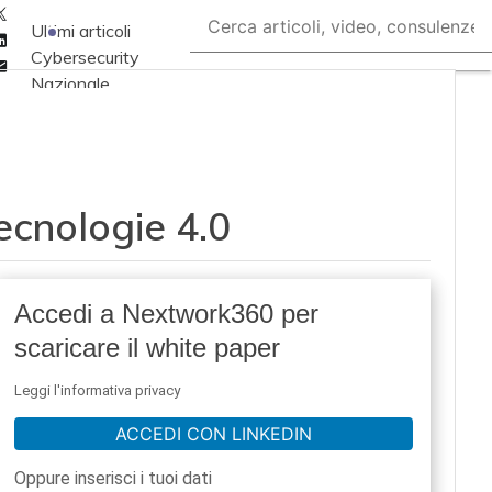
Twitter
Ultimi articoli
Linkedin
Cybersecurity
Email
Nazionale
Malware e attacchi
Norme e
adeguamenti
ecnologie 4.0
Soluzioni aziendali
Cultura cyber
News, attualità e
Accedi a Nextwork360 per
analisi Cyber
scaricare il white paper
sicurezza e privacy
Corsi cybersecurity
Leggi l'informativa privacy
Chi siamo
ACCEDI CON LINKEDIN
Oppure inserisci i tuoi dati