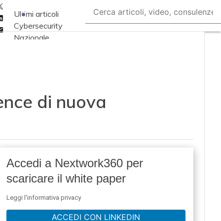
Twitter
Ultimi articoli
Linkedin
Cybersecurity
Email
Nazionale
Malware e attacchi
Norme e
adeguamenti
ence di nuova
Soluzioni aziendali
Cultura cyber
News, attualità e
analisi Cyber
sicurezza e privacy
Accedi a Nextwork360 per
Corsi cybersecurity
scaricare il white paper
Chi siamo
Leggi l'informativa privacy
ACCEDI CON LINKEDIN