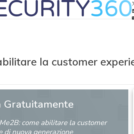
ilitare la customer experi
a Gratuitamente
Me2B: come abilitare la customer
e di nuova generazione