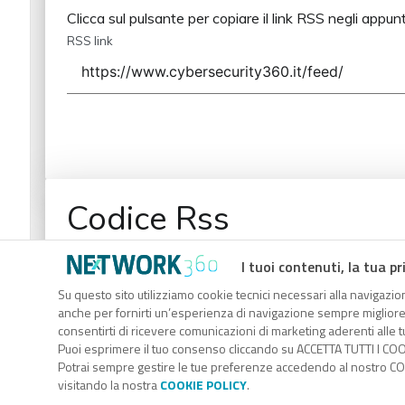
Clicca sul pulsante per copiare il link RSS negli appunt
RSS link
Codice Rss
Clicca sul pulsante per copiare il link RSS negli appunt
I tuoi contenuti, la tua pr
RSS link
Su questo sito utilizziamo cookie tecnici necessari alla navigazion
anche per fornirti un’esperienza di navigazione sempre migliore, p
consentirti di ricevere comunicazioni di marketing aderenti alle tu
Puoi esprimere il tuo consenso cliccando su ACCETTA TUTTI I COO
Potrai sempre gestire le tue preferenze accedendo al nostro COO
visitando la nostra
COOKIE POLICY
.