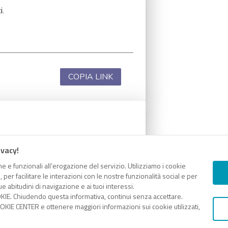
i.
COPIA LINK
i.
ivacy!
e e funzionali all’erogazione del servizio. Utilizziamo i cookie
er facilitare le interazioni con le nostre funzionalità social e per
e abitudini di navigazione e ai tuoi interessi.
KIE. Chiudendo questa informativa, continui senza accettare.
COPIA LINK
KIE CENTER e ottenere maggiori informazioni sui cookie utilizzati,