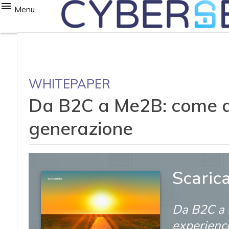
Menu
WHITEPAPER
Da B2C a Me2B: come ab
generazione
Scaric
Da B2C a 
experienc