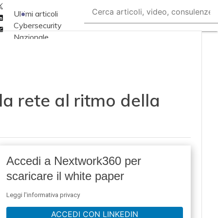
Twitter
Ultimi articoli
Linkedin
Cybersecurity
Email
Nazionale
Malware e attacchi
Norme e
adeguamenti
la rete al ritmo della
Soluzioni aziendali
Cultura cyber
News, attualità e
analisi Cyber
sicurezza e privacy
Accedi a Nextwork360 per
Corsi cybersecurity
scaricare il white paper
Chi siamo
Leggi l'informativa privacy
ACCEDI CON LINKEDIN