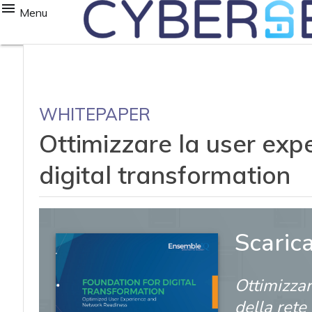
Menu
WHITEPAPER
Ottimizzare la user exper
digital transformation
Scaric
Ottimizzar
della rete