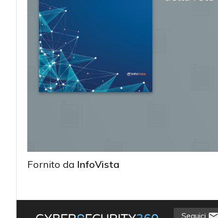
Fornito da
InfoVista
acy
Seguici