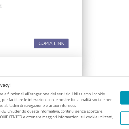
i.
COPIA LINK
i.
ivacy!
e e funzionali all’erogazione del servizio. Utilizziamo i cookie
er facilitare le interazioni con le nostre funzionalità social e per
e abitudini di navigazione e ai tuoi interessi.
KIE. Chiudendo questa informativa, continui senza accettare.
COPIA LINK
KIE CENTER e ottenere maggiori informazioni sui cookie utilizzati,