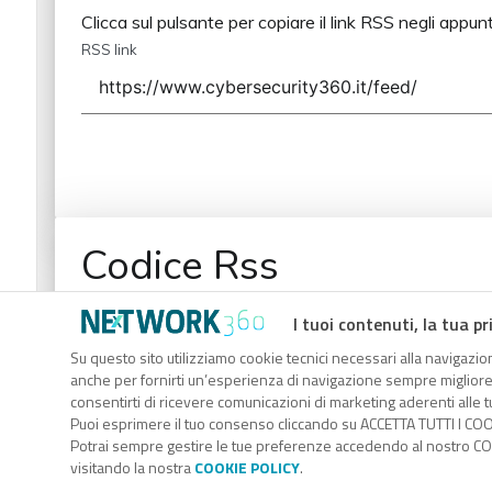
Clicca sul pulsante per copiare il link RSS negli appunt
RSS link
Codice Rss
Clicca sul pulsante per copiare il link RSS negli appunt
I tuoi contenuti, la tua pr
RSS link
Su questo sito utilizziamo cookie tecnici necessari alla navigazion
anche per fornirti un’esperienza di navigazione sempre migliore, p
consentirti di ricevere comunicazioni di marketing aderenti alle tu
Puoi esprimere il tuo consenso cliccando su ACCETTA TUTTI I COO
Potrai sempre gestire le tue preferenze accedendo al nostro COO
visitando la nostra
COOKIE POLICY
.