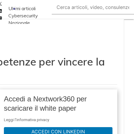
Twitter
Ultimi articoli
Linkedin
Cybersecurity
Email
Nazionale
Malware e attacchi
Norme e
adeguamenti
petenze per vincere la
Soluzioni aziendali
Cultura cyber
News, attualità e
analisi Cyber
sicurezza e privacy
Accedi a Nextwork360 per
Corsi cybersecurity
scaricare il white paper
Chi siamo
Leggi l'informativa privacy
ACCEDI CON LINKEDIN