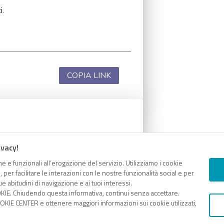
i.
COPIA LINK
i.
ivacy!
e e funzionali all’erogazione del servizio. Utilizziamo i cookie
er facilitare le interazioni con le nostre funzionalità social e per
e abitudini di navigazione e ai tuoi interessi.
KIE. Chiudendo questa informativa, continui senza accettare.
COPIA LINK
KIE CENTER e ottenere maggiori informazioni sui cookie utilizzati,