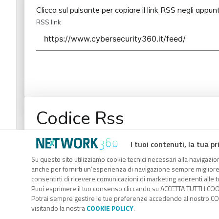
Clicca sul pulsante per copiare il link RSS negli appunt
RSS link
Codice Rss
Clicca sul pulsante per copiare il link RSS negli appunt
I tuoi contenuti, la tua pr
RSS link
Su questo sito utilizziamo cookie tecnici necessari alla navigazion
anche per fornirti un’esperienza di navigazione sempre migliore, p
consentirti di ricevere comunicazioni di marketing aderenti alle tu
Puoi esprimere il tuo consenso cliccando su ACCETTA TUTTI I COO
Potrai sempre gestire le tue preferenze accedendo al nostro COO
visitando la nostra
COOKIE POLICY
.