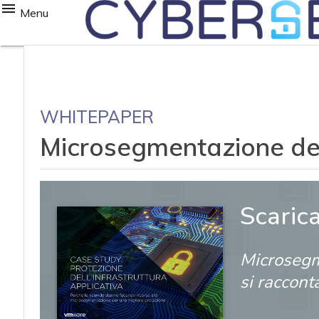
Menu
WHITEPAPER
Microsegmentazione del
Scaric
Microsegm
si raccont