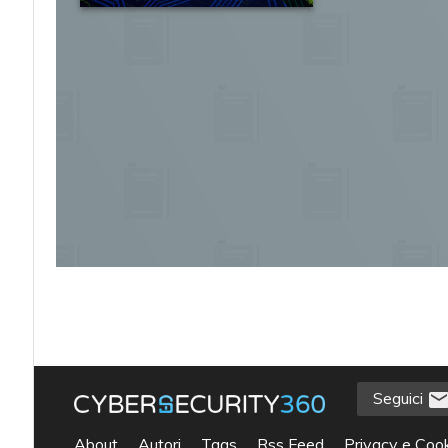
Seguici
acy
About
Autori
Tags
Rss Feed
Privacy e Cook