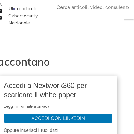
Twitter
Ultimi articoli
Linkedin
Cybersecurity
Email
Nazionale
Malware e attacchi
Norme e
adeguamenti
raccontano
Soluzioni aziendali
Cultura cyber
News, attualità e
Accedi a Nextwork360 per
analisi Cyber
scaricare il white paper
sicurezza e privacy
Corsi cybersecurity
Leggi l'informativa privacy
Chi siamo
ACCEDI CON LINKEDIN
Oppure inserisci i tuoi dati