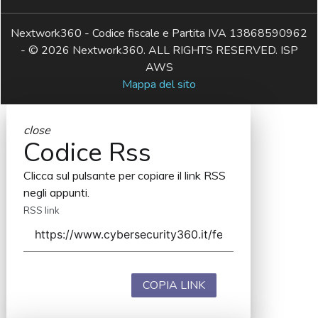
Nextwork360 - Codice fiscale e Partita IVA 13868590962
- © 2026 Nextwork360. ALL RIGHTS RESERVED. ISP
AWS
Mappa del sito
close
Codice Rss
Clicca sul pulsante per copiare il link RSS
negli appunti.
RSS link
COPIA LINK