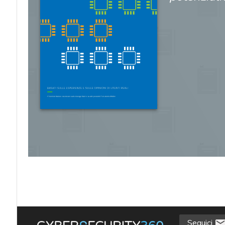
acy
Seguici