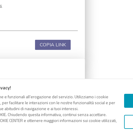
i.
COPIA LINK
i.
ivacy!
e e funzionali all’erogazione del servizio. Utilizziamo i cookie
er facilitare le interazioni con le nostre funzionalità social e per
e abitudini di navigazione e ai tuoi interessi.
KIE. Chiudendo questa informativa, continui senza accettare.
COPIA LINK
KIE CENTER e ottenere maggiori informazioni sui cookie utilizzati,