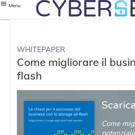
Menu
WHITEPAPER
Come migliorare il busin
flash
Scaric
Come migli
potenziali