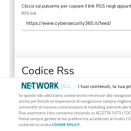
Clicca sul pulsante per copiare il link RSS negli appunt
RSS link
Codice Rss
Clicca sul pulsante per copiare il link RSS negli appunt
I tuoi contenuti, la tua pr
RSS link
Su questo sito utilizziamo cookie tecnici necessari alla navigazion
anche per fornirti un’esperienza di navigazione sempre migliore, p
consentirti di ricevere comunicazioni di marketing aderenti alle tu
Puoi esprimere il tuo consenso cliccando su ACCETTA TUTTI I COO
Potrai sempre gestire le tue preferenze accedendo al nostro COO
visitando la nostra
COOKIE POLICY
.