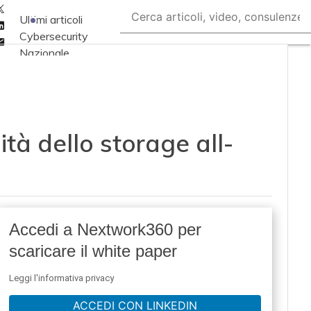
Twitter
Ultimi articoli
Linkedin
Cybersecurity
Email
Nazionale
Malware e attacchi
Norme e
adeguamenti
ità dello storage all-
Soluzioni aziendali
Cultura cyber
News, attualità e
analisi Cyber
sicurezza e privacy
Accedi a Nextwork360 per
Corsi cybersecurity
scaricare il white paper
Chi siamo
Leggi l'informativa privacy
ACCEDI CON LINKEDIN