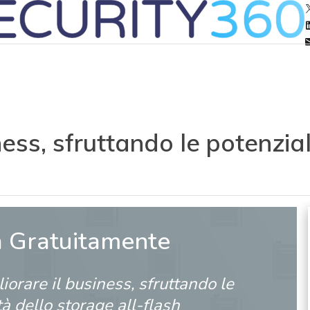
ess, sfruttando le potenzial
a Gratuitamente
orare il business, sfruttando le
tà dello storage all-flash