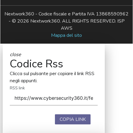
Nextwork360 - Codice fiscale e Partita IVA 13868590962
- © 2026 Nextwork360. ALL RIGHTS RESERVED. ISP
AWS
Mappa del sito
close
Codice Rss
Clicca sul pulsante per copiare il link RSS
negli appunti.
RSS link
COPIA LINK