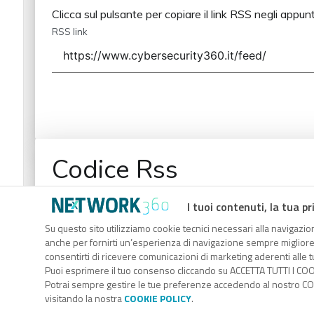
Clicca sul pulsante per copiare il link RSS negli appunt
RSS link
Codice Rss
Clicca sul pulsante per copiare il link RSS negli appunt
I tuoi contenuti, la tua pr
RSS link
Su questo sito utilizziamo cookie tecnici necessari alla navigazion
anche per fornirti un’esperienza di navigazione sempre migliore, p
consentirti di ricevere comunicazioni di marketing aderenti alle tu
Puoi esprimere il tuo consenso cliccando su ACCETTA TUTTI I COO
Potrai sempre gestire le tue preferenze accedendo al nostro COO
visitando la nostra
COOKIE POLICY
.