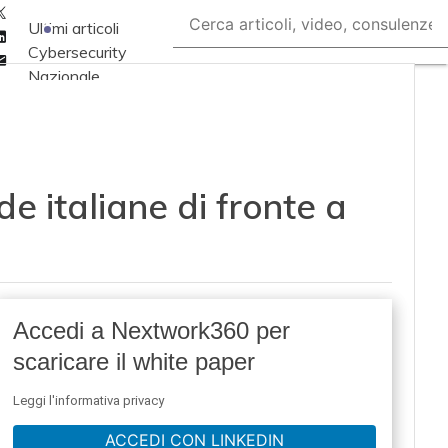
Twitter
Ultimi articoli
Linkedin
Cybersecurity
Email
Nazionale
Malware e attacchi
Norme e
adeguamenti
e italiane di fronte a
Soluzioni aziendali
Cultura cyber
News, attualità e
analisi Cyber
sicurezza e privacy
Accedi a Nextwork360 per
Corsi cybersecurity
scaricare il white paper
Chi siamo
Leggi l'informativa privacy
ACCEDI CON LINKEDIN