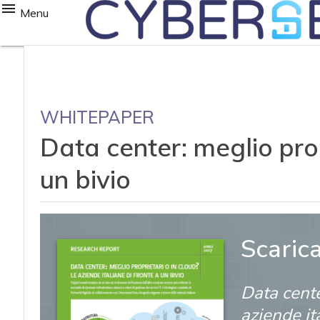
Menu
WHITEPAPER
Data center: meglio prop
un bivio
Scaric
Data cente
aziende it