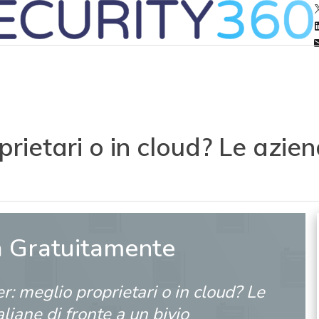
rietari o in cloud? Le aziend
a Gratuitamente
r: meglio proprietari o in cloud? Le
aliane di fronte a un bivio