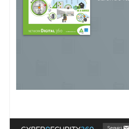
acy
Seguici