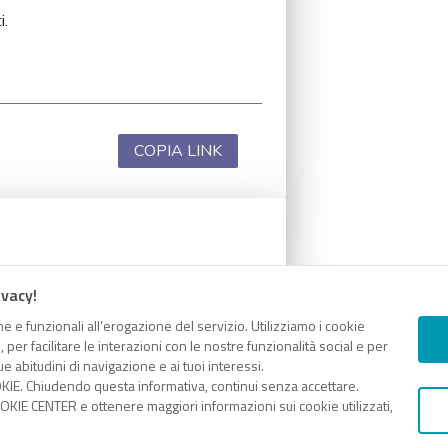
i.
COPIA LINK
i.
ivacy!
e e funzionali all’erogazione del servizio. Utilizziamo i cookie
er facilitare le interazioni con le nostre funzionalità social e per
e abitudini di navigazione e ai tuoi interessi.
KIE. Chiudendo questa informativa, continui senza accettare.
COPIA LINK
KIE CENTER e ottenere maggiori informazioni sui cookie utilizzati,