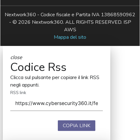
Nextwork360 - Codice fiscale e Partita IVA 13868590962
- © 2026 Nextwork360. ALL RIGHTS RESERVED. ISP
AWS
Mappa del sito
close
Codice Rss
Clicca sul pulsante per copiare il link RSS
negli appunti.
RSS link
COPIA LINK