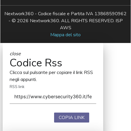
Nextwork360 - Codice fiscale e Partita IVA 13868590962
- © 2026 Nextwork360. ALL RIGHTS RESERVED. ISP
AWS
Mappa del sito
close
Codice Rss
Clicca sul pulsante per copiare il link RSS
negli appunti.
RSS link
COPIA LINK