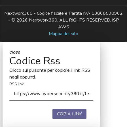
Nextwork360 - Codice fiscale e Partita IVA 13868590962
- © 2026 Nextwork360. ALL RIGHTS RESERVED. ISP
AWS
Mappa del sito
close
Codice Rss
Clicca sul pulsante per copiare il link RSS
negli appunti.
RSS link
COPIA LINK